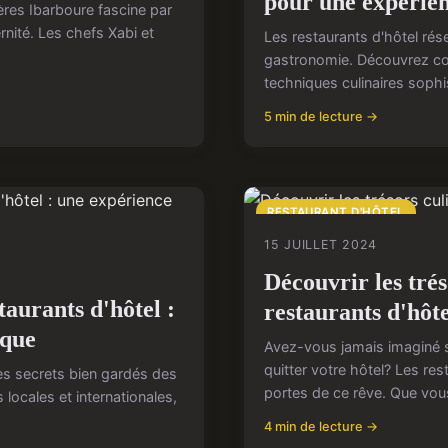
pour une expérie
ères Ibarboure fascine par
rnité. Les chefs Xabi et
Les restaurants d'hôtel ré
gastronomie. Découvrez co
techniques culinaires sophis
5 min de lecture →
RESTAURANT D'HÔTEL
15 JUILLET 2024
Découvrir les trés
taurants d'hôtel :
restaurants d'hôte
ique
Avez-vous jamais imaginé s
quitter votre hôtel? Les res
des secrets bien gardés des
portes de ce rêve. Que vou
 locales et internationales,
4 min de lecture →